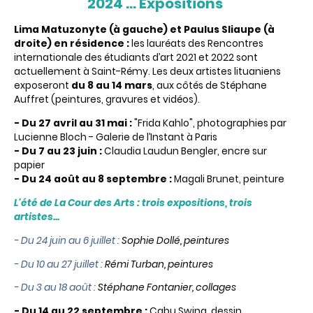
2024 ... Expositions
Lima Matuzonyte (à gauche) et Paulus Sliaupe (à
droite) en résidence :
les lauréats des Rencontres
internationale des étudiants d’art 2021 et 2022 sont
actuellement à Saint-Rémy. Les deux artistes lituaniens
exposeront
du 8 au 14 mars
, aux côtés de Stéphane
Auffret (peintures, gravures et vidéos).
- Du 27 avril au 31 mai :
"Frida Kahlo", photographies par
Lucienne Bloch - Galerie de l’Instant à Paris
- Du 7 au 23 juin :
Claudia Laudun Bengler, encre sur
papier
- Du 24 août au 8 septembre :
Magali Brunet, peinture
L'été de La Cour des Arts : trois expositions, trois
artistes...
- Du 24 juin au 6 juillet :
Sophie Dollé, peintures
- Du 10 au 27 juillet :
Rémi Turban, peintures
- Du 3 au 18 août :
Stéphane Fontanier, collages
- Du 14 au 22 septembre :
Cabu Swing, dessin